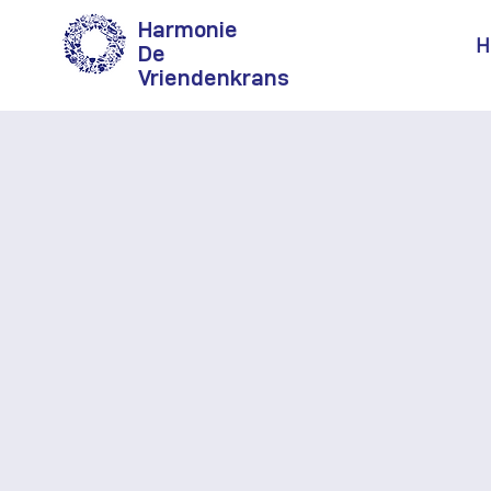
Harmonie
H
De
Vriendenkrans