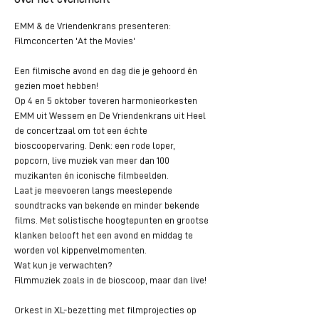
EMM & de Vriendenkrans presenteren: 
Filmconcerten 'At the Movies'
Een filmische avond en dag die je gehoord én 
gezien moet hebben!
Op 4 en 5 oktober toveren harmonieorkesten 
EMM uit Wessem en De Vriendenkrans uit Heel 
de concertzaal om tot een échte 
bioscoopervaring. Denk: een rode loper, 
popcorn, live muziek van meer dan 100 
muzikanten én iconische filmbeelden.
Laat je meevoeren langs meeslepende 
soundtracks van bekende en minder bekende 
films. Met solistische hoogtepunten en grootse 
klanken belooft het een avond en middag te 
worden vol kippenvelmomenten.
Wat kun je verwachten?
Filmmuziek zoals in de bioscoop, maar dan live!
Orkest in XL-bezetting met filmprojecties op 