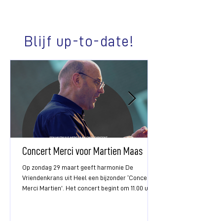
Blijf up-to-date!
Concert Merci voor Martien Maas
Op zondag 29 maart geeft harmonie De
Vriendenkrans uit Heel een bijzonder ‘Concert
Merci Martien’. Het concert begint om 11.00 uur
in cultureel centrum Don Bosco in Heel. Na bijna
20 jaar neemt de vereniging afscheid van
dirigent Martien Maas. Succesvolle